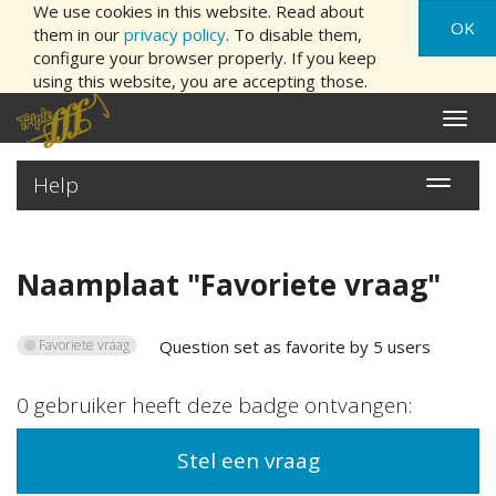
We use cookies in this website. Read about
OK
them in our
privacy policy
. To disable them,
configure your browser properly. If you keep
using this website, you are accepting those.
Naviga
aan/ui
Help
Navigatie
aan/uitz
Naamplaat "
Favoriete vraag
"
Favoriete vraag
Question set as favorite by 5 users
0
gebruiker
heeft deze badge ontvangen:
Stel een vraag