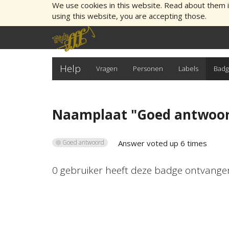
We use cookies in this website. Read about them 
using this website, you are accepting those.
Help
Vragen
Personen
Labels
Badg
Naamplaat "
Goed antwoo
Goed antwoord
Answer voted up 6 times
0
gebruiker
heeft deze badge ontvange