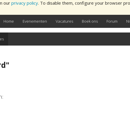
in our
privacy policy
. To disable them, configure your browser pro
Home
Evenementen
Vacatures
Boek ons
Forum
N
es
rd
"
n: