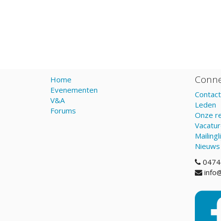
Conne
Home
Evenementen
Contact
V&A
Leden
Forums
Onze re
Vacatu
Mailingli
Nieuws
0474
info@