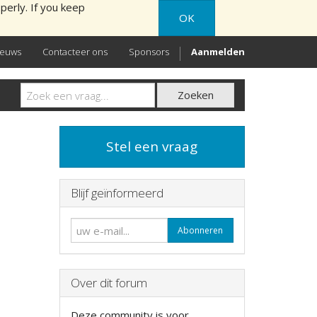
perly. If you keep
OK
ieuws
Contacteer ons
Sponsors
Aanmelden
Zoeken
Stel een vraag
Blijf geïnformeerd
Abonneren
Over dit forum
Deze community is voor