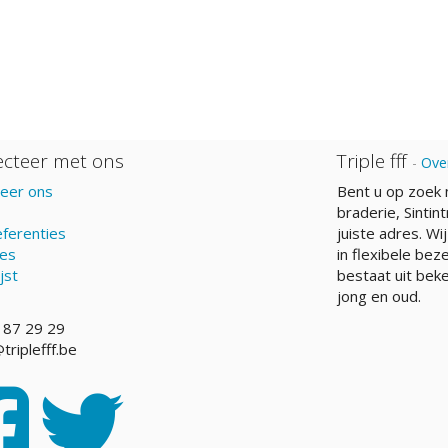
cteer met ons
Triple fff
-
Ove
eer ons
Bent u op zoek 
braderie, Sintint
ferenties
juiste adres. Wi
res
in flexibele bez
jst
bestaat uit beke
jong en oud.
 87 29 29
triplefff.be