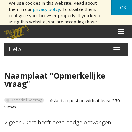
We use cookies in this website. Read about
OK
them in our
privacy policy
. To disable them,
configure your browser properly. If you keep
using this website, you are accepting those.
Naviga
aan/ui
Help
Navigatie
aan/uitz
Naamplaat "
Opmerkelijke
vraag
"
Opmerkelijke vraag
Asked a question with at least 250
views
2
gebruikers
heeft deze badge ontvangen: