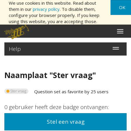
We use cookies in this website. Read about
OK
them in our
privacy policy
. To disable them,
configure your browser properly. If you keep
using this website, you are accepting those.
Naviga
aan/ui
Help
Navigatie
aan/uitz
Naamplaat "
Ster vraag
"
Ster vraag
Question set as favorite by 25 users
0
gebruiker
heeft deze badge ontvangen:
Stel een vraag