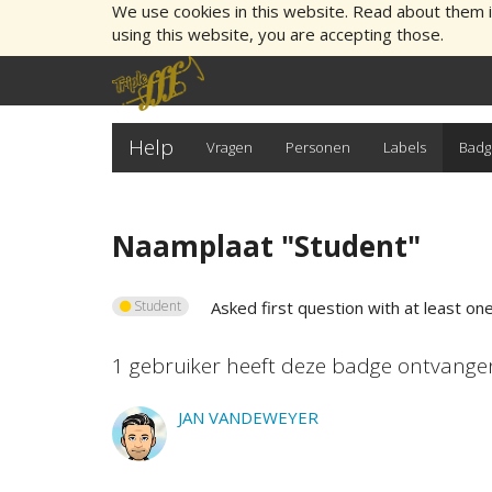
We use cookies in this website. Read about them 
using this website, you are accepting those.
Help
Vragen
Personen
Labels
Badg
Naamplaat "
Student
"
Student
Asked first question with at least on
1
gebruiker
heeft deze badge ontvange
JAN VANDEWEYER