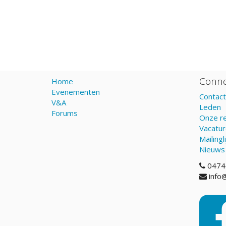
Conne
Home
Evenementen
Contact
V&A
Leden
Forums
Onze re
Vacatu
Mailingli
Nieuws
0474
info@