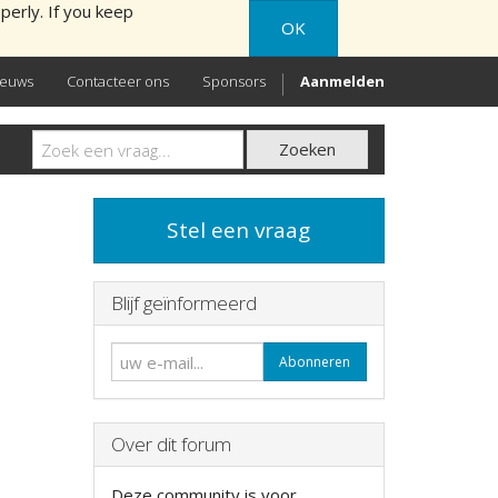
perly. If you keep
OK
ieuws
Contacteer ons
Sponsors
Aanmelden
Zoeken
Stel een vraag
Blijf geïnformeerd
Abonneren
Over dit forum
Deze community is voor