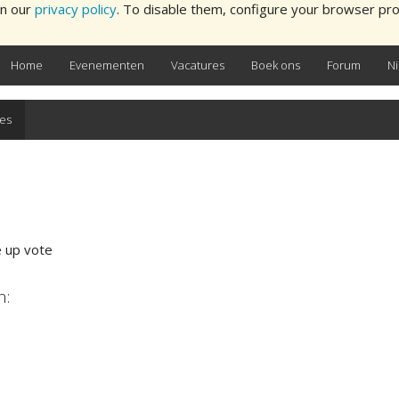
in our
privacy policy
. To disable them, configure your browser pro
Home
Evenementen
Vacatures
Boek ons
Forum
N
es
e up vote
n: