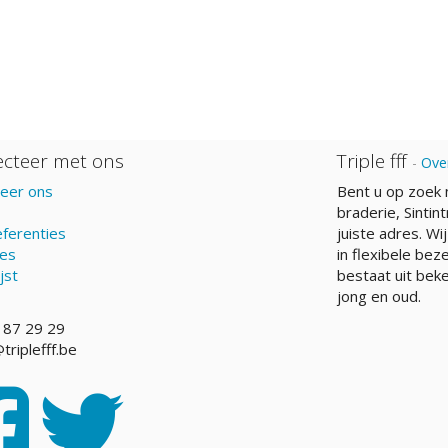
cteer met ons
Triple fff
-
Ove
eer ons
Bent u op zoek 
braderie, Sintint
ferenties
juiste adres. Wi
res
in flexibele bez
jst
bestaat uit beke
jong en oud.
 87 29 29
triplefff.be