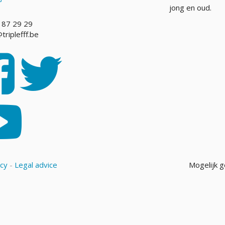
jong en oud.
 87 29 29
triplefff.be
icy
-
Legal advice
Mogelijk 