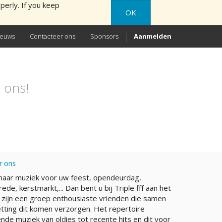
perly. If you keep
OK
ieuws
Contacteer ons
Sponsors
Aanmelden
 ons!
r ons
naar muziek voor uw feest, opendeurdag,
rede, kerstmarkt,... Dan bent u bij Triple fff aan het
j zijn een groep enthousiaste vrienden die samen
etting dit komen verzorgen. Het repertoire
nde muziek van oldies tot recente hits en dit voor