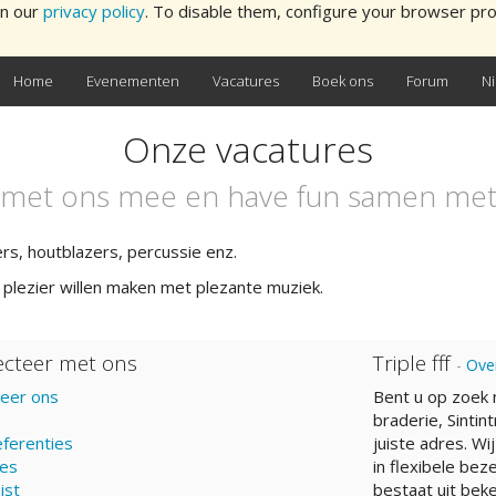
in our
privacy policy
. To disable them, configure your browser pro
Home
Evenementen
Vacatures
Boek ons
Forum
N
Onze vacatures
met ons mee en have fun samen met
rs, houtblazers, percussie enz.
 plezier willen maken met plezante muziek.
cteer met ons
Triple fff
-
Ove
eer ons
Bent u op zoek 
braderie, Sintint
ferenties
juiste adres. Wi
res
in flexibele bez
jst
bestaat uit beke