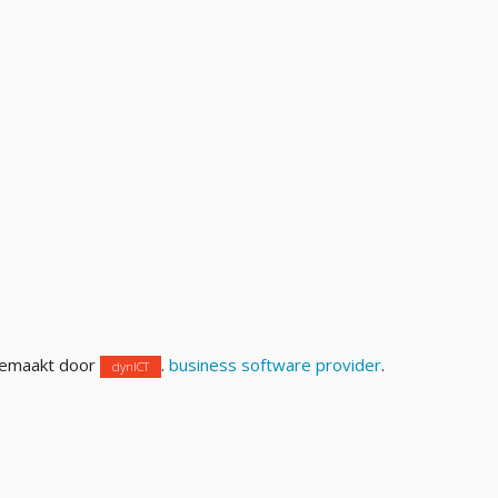
gemaakt door
.
business software provider
.
dynICT